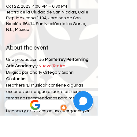
Oct 22, 2023, 4:00 PM – 6:30 PM
Teatro de la Ciudad de San Nicolás, Calle
Rep. Mexicana 1104, Jardines de San
Nicolás, 66414 San Nicolás de los Garza,
N.L., México
About the event
Una producción de 
Monterrey Performing 
Arts Academy
 y 
Nuevo Teatro
.
Dirigido por Charly Ortega y Gianni 
Costantini.
Heathers "El Musical" contiene algunas 
escenas con lenguaje fuerte así como 
temas no recomendados para menores 
de 12 años.
Licencia y derechos de uso otorgados por 
Concord Theatrical y Samuel French.
Menores de 13 años deben ir 
acompañados por un adulto.