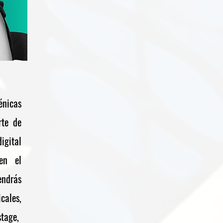
nicas
rte de
igital
 en el
endrás
les,
tage,