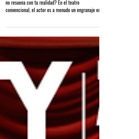
¿Te has sentido alguna vez limitado por un texto que
no resuena con tu realidad? En el teatro
convencional, el actor es a menudo un engranaje en
la visión de otro. Pero, ¿qué pasaría si tú fueras el
arquitecto, el poeta y el motor de la obra? Devised
Theatre, el arte de crear desde el vacío absoluto. El
Fin de la Jerarquía: Autoría Compartida En nuestra
academia, el proceso de creación colectiva comienza
rompiendo la idea del "autor único". Aquí no hay
protagonistas ni secun