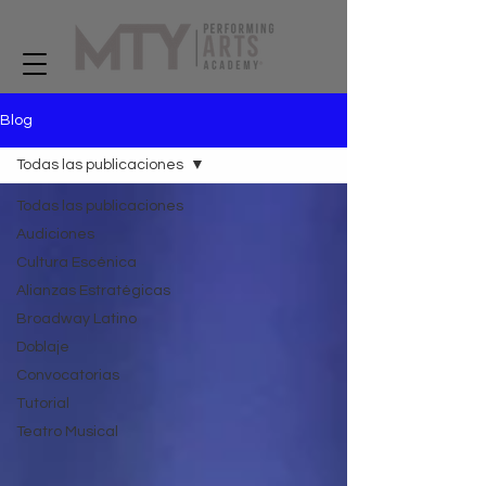
Blog
Todas las publicaciones
Todas las publicaciones
Audiciones
Cultura Escénica
Alianzas Estratégicas
Broadway Latino
Doblaje
Convocatorias
Tutorial
Teatro Musical