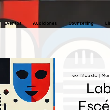
Eventos
Audiciones
Counselling
Li
vie 13 de dic
  |  
Mon
Lab
Escé