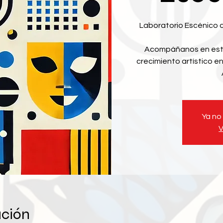
Laboratorio Escénico 
Acompáñanos en este 
crecimiento artístico 
Ya no
V
ación