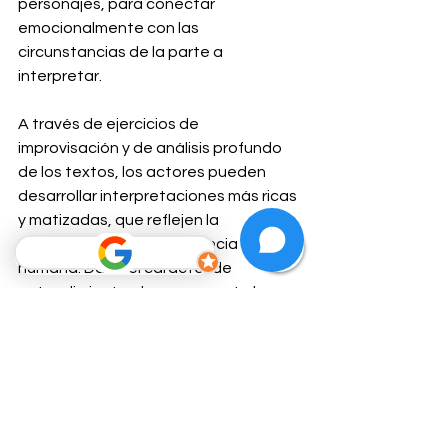
personajes, para conectar 
emocionalmente con las 
circunstancias de la parte a 
interpretar. 
A través de ejercicios de 
improvisación y de análisis profundo 
de los textos, los actores pueden 
desarrollar interpretaciones más ricas 
y matizadas, que reflejen la 
complejidad de la experiencia 
humana. Dado el carácter de 
entendimiento al que se presta la 
propuesta de la actriz y teórica 
teatral, su metodología ha inspirado a 
generaciones de artistas a explorar la 
complejidad y humanidad de sus 
personajes.