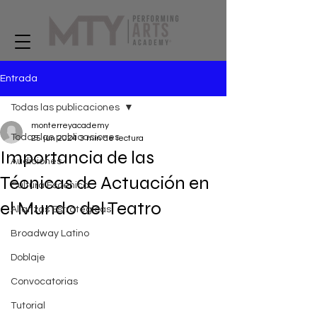
Entrada
Todas las publicaciones
monterreyacademy
Todas las publicaciones
25 jun 2024
3 min de lectura
Importancia de las
Audiciones
Técnicas de Actuación en
Cultura Escénica
el Mundo del Teatro
Alianzas Estratégicas
Broadway Latino
Doblaje
Convocatorias
Tutorial